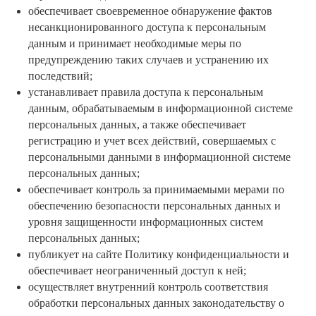
обеспечивает своевременное обнаружение фактов
несанкционированного доступа к персональным
данным и принимает необходимые меры по
предупреждению таких случаев и устранению их
последствий;
устанавливает правила доступа к персональным
данным, обрабатываемым в информационной системе
персональных данных, а также обеспечивает
регистрацию и учет всех действий, совершаемых с
персональными данными в информационной системе
+7 914 675-25-25
персональных данных;
обеспечивает контроль за принимаемыми мерами по
Владивосток, Морской вокзал,
ул. Нижнепортовая,1
обеспечению безопасности персональных данных и
уровня защищенности информационных систем
персональных данных;
публикует на сайте Политику конфиденциальности и
обеспечивает неограниченный доступ к ней;
осуществляет внутренний контроль соответствия
обработки персональных данных законодательству о
Сотрудники Туристско-информационного
центра Приморского края