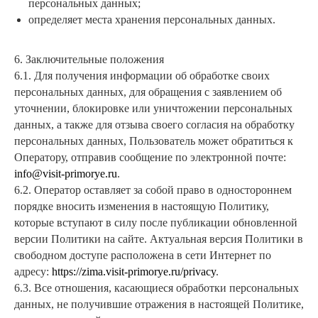
персональных данных;
помогут составить маршрут, ответят на ваши
определяет места хранения персональных данных.
вопросы о туристических направлениях,
ресторанах и мероприятиях. Также можете
получить карту города и края, путеводители и
информационные буклеты
6. Заключительные положения
6.1. Для получения информации об обработке своих
персональных данных, для обращения с заявлением об
уточнении, блокировке или уничтожении персональных
данных, а также для отзыва своего согласия на обработку
персональных данных, Пользователь может обратиться к
Оператору, отправив сообщение по электронной почте:
info@visit-primorye.ru
.
6.2. Оператор оставляет за собой право в одностороннем
порядке вносить изменения в настоящую Политику,
которые вступают в силу после публикации обновленной
версии Политики на сайте. Актуальная версия Политики в
свободном доступе расположена в сети Интернет по
адресу:
https://zima.visit-primorye.ru/privacy
.
6.3. Все отношения, касающиеся обработки персональных
данных, не получившие отражения в настоящей Политике,